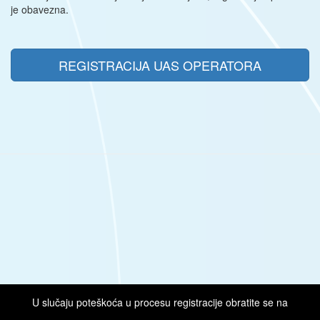
je obavezna.
REGISTRACIJA UAS OPERATORA
U slučaju poteškoća u procesu registracije obratite se na