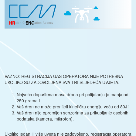
HR
ENG
VAŽNO: REGISTRACIJA UAS OPERATORA NIJE POTREBNA
UKOLIKO SU ZADOVOLJENA SVA TRI SLJEDEĆA UVJETA:
Najveća dopuštena masa drona pri polijetanju je manja od
250 grama i
Vaš dron ne može prenijeti kinetičku energiju veću od 80J i
Vaš dron nije opremljen senzorima za prikupljanje osobnih
podataka (kamera, mikrofon).
Ukoliko jedan ili više uvjeta nije zadovoljeno, registracija operatora