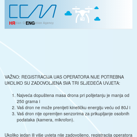
HR
ENG
VAŽNO: REGISTRACIJA UAS OPERATORA NIJE POTREBNA
UKOLIKO SU ZADOVOLJENA SVA TRI SLJEDEĆA UVJETA:
Najveća dopuštena masa drona pri polijetanju je manja od
250 grama i
Vaš dron ne može prenijeti kinetičku energiju veću od 80J i
Vaš dron nije opremljen senzorima za prikupljanje osobnih
podataka (kamera, mikrofon).
Ukoliko jedan ili više uvjeta nije zadovoljeno, registracija operatora