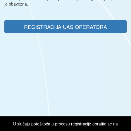
je obavezna.
REGISTRACIJA UAS OPERATORA
U slučaju poteškoća u procesu registracije obratite se na