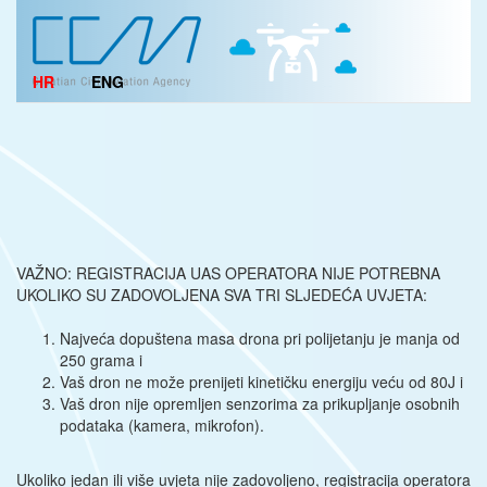
HR
ENG
VAŽNO: REGISTRACIJA UAS OPERATORA NIJE POTREBNA
UKOLIKO SU ZADOVOLJENA SVA TRI SLJEDEĆA UVJETA:
Najveća dopuštena masa drona pri polijetanju je manja od
250 grama i
Vaš dron ne može prenijeti kinetičku energiju veću od 80J i
Vaš dron nije opremljen senzorima za prikupljanje osobnih
podataka (kamera, mikrofon).
Ukoliko jedan ili više uvjeta nije zadovoljeno, registracija operatora