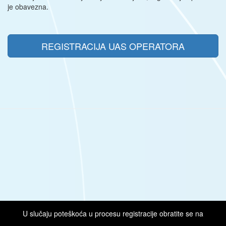
je obavezna.
REGISTRACIJA UAS OPERATORA
U slučaju poteškoća u procesu registracije obratite se na