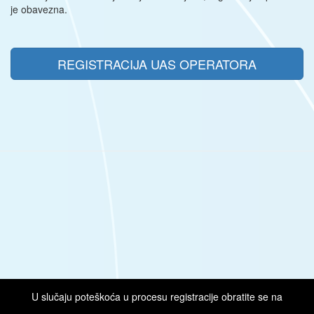
je obavezna.
REGISTRACIJA UAS OPERATORA
U slučaju poteškoća u procesu registracije obratite se na