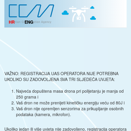
HR
ENG
VAŽNO: REGISTRACIJA UAS OPERATORA NIJE POTREBNA
UKOLIKO SU ZADOVOLJENA SVA TRI SLJEDEĆA UVJETA:
Najveća dopuštena masa drona pri polijetanju je manja od
250 grama i
Vaš dron ne može prenijeti kinetičku energiju veću od 80J i
Vaš dron nije opremljen senzorima za prikupljanje osobnih
podataka (kamera, mikrofon).
Ukoliko jedan ili više uvjeta nije zadovoljeno, registracija operatora