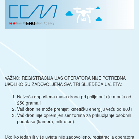
HR
ENG
VAŽNO: REGISTRACIJA UAS OPERATORA NIJE POTREBNA
UKOLIKO SU ZADOVOLJENA SVA TRI SLJEDEĆA UVJETA:
Najveća dopuštena masa drona pri polijetanju je manja od
250 grama i
Vaš dron ne može prenijeti kinetičku energiju veću od 80J i
Vaš dron nije opremljen senzorima za prikupljanje osobnih
podataka (kamera, mikrofon).
Ukoliko jedan ili više uvjeta nije zadovoljeno, registracija operatora