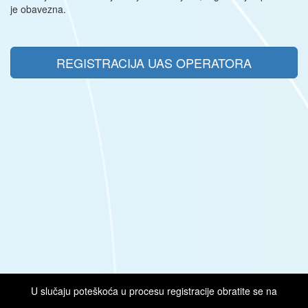
je obavezna.
REGISTRACIJA UAS OPERATORA
U slučaju poteškoća u procesu registracije obratite se na