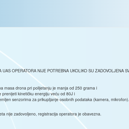
A UAS OPERATORA NIJE POTREBNA UKOLIKO SU ZADOVOLJENA SV
a masa drona pri polijetanju je manja od 250 grama i
prenijeti kinetičku energiju veću od 80J i
emljen senzorima za prikupljanje osobnih podataka (kamera, mikrofon)
vjeta nije zadovoljeno, registracija operatora je obavezna.