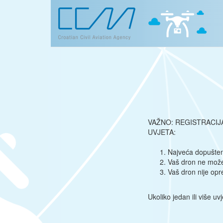
VAŽNO: REGISTRACIJ
UVJETA:
Najveća dopušten
Vaš dron ne može 
Vaš dron nije opr
Ukoliko jedan ili više u