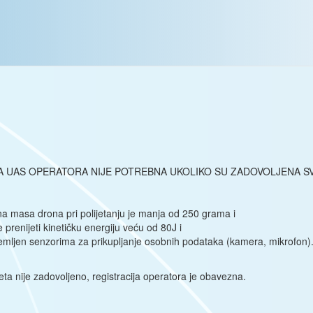
A UAS OPERATORA NIJE POTREBNA UKOLIKO SU ZADOVOLJENA SV
a masa drona pri polijetanju je manja od 250 grama i
prenijeti kinetičku energiju veću od 80J i
emljen senzorima za prikupljanje osobnih podataka (kamera, mikrofon)
vjeta nije zadovoljeno, registracija operatora je obavezna.