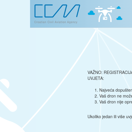
VAŽNO: REGISTRACIJ
UVJETA:
Najveća dopušten
Vaš dron ne može 
Vaš dron nije opr
Ukoliko jedan ili više u